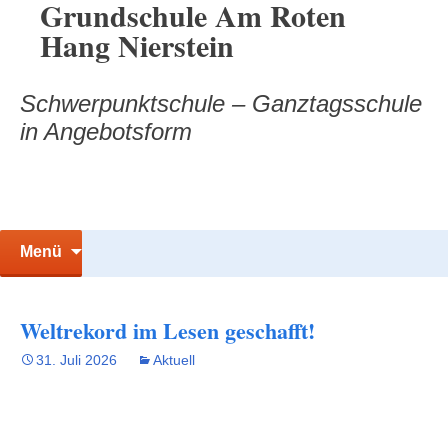
Grundschule Am Roten
Zum
Hang Nierstein
Inhalt
springen
Schwerpunktschule – Ganztagsschule
in Angebotsform
Suchen
Menü
nach:
Weltrekord im Lesen geschafft!
31. Juli 2026
Aktuell