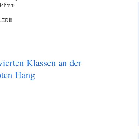
chtert.
ER!!!
vierten Klassen an der
oten Hang