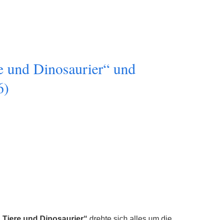
e und Dinosaurier“ und
6)
„Tiere und Dinosaurier“
drehte sich alles um die