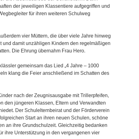
ten der jeweiligen Klassentiere aufgegriffen und
egbegleiter für ihren weiteren Schulweg
ußerdem vier Müttern, die über viele Jahre hinweg
eut und damit unzähligen Kindern den regelmäßigen
atten. Die Ehrung übernahm Frau Hero.
klässler gemeinsam das Lied „4 Jahre – 1000
zeln klang die Feier anschließend im Schatten des
inder nach der Zeugnisausgabe mit Trillerpfeifen,
n den jüngeren Klassen, Eltern und Verwandten
hiedet. Der Schulelternbeirat und der Förderverein
folgreichen Start an ihren neuen Schulen, schöne
en an ihre Grundschulzeit. Gleichzeitig bedanken
 für ihre Unterstützung in den vergangenen vier