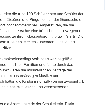
 wurden die rund 100 Schülerinnen und Schüler der
öwen, Eisbären und Pinguine – an der Grundschule
otz hochsommerlicher Temperaturen, die die
ufheizten, herrschte eine fröhliche und bewegende
ssend zu ihren Klassentieren farbige T-Shirts. Die
hern für einen leichten kühlenden Luftzug und
 Hitze.
 krankheitsbedingt verhindert war, begrüßte
inder mit ihren Familien und führte durch das
unkt waren die musikalischen Beiträge der
it dem ortsansässigen Musiker und
 hatten die Kinder innerhalb von nur zweieinhalb
 und diese mit Gesang und verschiedenen
tiert.
er die Abschlussrede der Schulleiterin. Darin