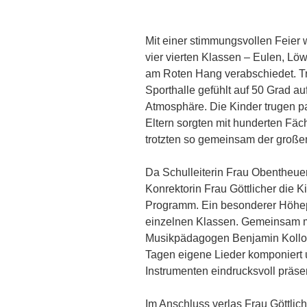
Mit einer stimmungsvollen Feier
vier vierten Klassen – Eulen, L
am Roten Hang verabschiedet. Tr
Sporthalle gefühlt auf 50 Grad a
Atmosphäre. Die Kinder trugen pa
Eltern sorgten mit hunderten Fäc
trotzten so gemeinsam der großen
Da Schulleiterin Frau Obentheuer
Konrektorin Frau Göttlicher die K
Programm. Ein besonderer Höhep
einzelnen Klassen. Gemeinsam m
Musikpädagogen Benjamin Kolloch
Tagen eigene Lieder komponiert
Instrumenten eindrucksvoll präsen
Im Anschluss verlas Frau Göttlich