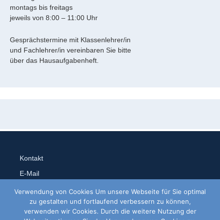
montags bis freitags
jeweils von 8:00 – 11:00 Uhr
Gesprächstermine mit Klassenlehrer/in
und Fachlehrer/in vereinbaren Sie bitte
über das Hausaufgabenheft.
Kontakt
E-Mail
Impressum
Verwendung von Cookies Um unsere Webseite für Sie optimal
zu gestalten und fortlaufend verbessern zu können,
verwenden wir Cookies. Durch die weitere Nutzung der