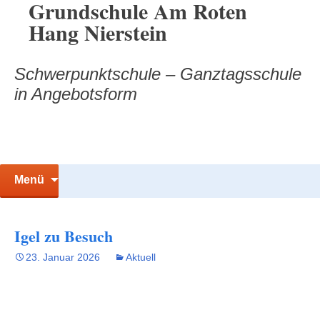
Grundschule Am Roten
Zum
Hang Nierstein
Inhalt
springen
Schwerpunktschule – Ganztagsschule
in Angebotsform
Suchen
Menü
nach:
Igel zu Besuch
23. Januar 2026
Aktuell